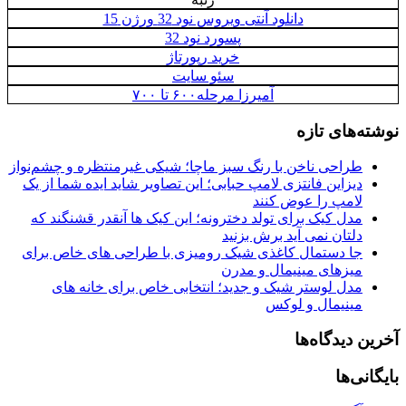
دانلود آنتی ویروس نود 32 ورژن 15
پسورد نود 32
خرید رپورتاژ
سئو سایت
آمیرزا مرحله۶۰۰ تا ۷۰۰
نوشته‌های تازه
طراحی ناخن با رنگ سبز ماچا؛ شیکی غیرمنتظره و چشم‌نواز
دیزاین فانتزی لامپ حبابی؛ این تصاویر شاید ایده شما از یک
لامپ را عوض کنند
مدل کیک برای تولد دخترونه؛ این کیک ها آنقدر قشنگند که
دلتان نمی آید برش بزنید
جا دستمال کاغذی شیک رومیزی با طراحی های خاص برای
میزهای مینیمال و مدرن
مدل لوستر شیک و جدید؛ انتخابی خاص برای خانه های
مینیمال و لوکس
آخرین دیدگاه‌ها
بایگانی‌ها