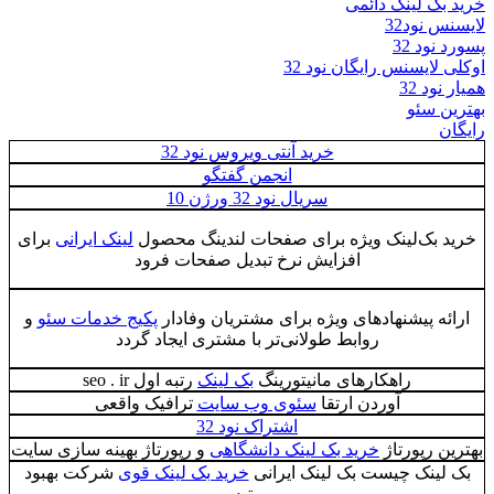
خرید بک لینک دائمی
لایسنس نود32
پسورد نود 32
اوکلی لایسنس رایگان نود 32
همیار نود 32
بهترین سئو
رایگان
خرید آنتی ویروس نود 32
انجمن گفتگو
سریال نود 32 ورژن 10
خرید بک‌لینک ویژه برای صفحات لندینگ محصول
لینک ایرانی
برای
افزایش نرخ تبدیل صفحات فرود
ارائه پیشنهادهای ویژه برای مشتریان وفادار
پکیج خدمات سئو
و
روابط طولانی‌تر با مشتری ایجاد گردد
راهکارهای مانیتورینگ
بک لینک
رتبه اول seo . ir
آوردن ارتقا
سئوی وب سایت
ترافیک واقعی
اشتراک نود 32
بهترین رپورتاژ
خرید بک لینک دانشگاهی
و رپورتاژ بهینه سازی سایت
بک لینک چیست بک لینک ایرانی
خرید بک لینک قوی
شرکت بهبود
رتبه