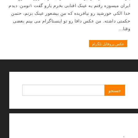
ایران میسوزه رفتم یه عینک افتابی بخرم یارو گفت ۱تومن. دیدم
خدا الکی خورشید رو نیافریده که منِ بیشعور عینک بزنم، حتمن
حکمتی داشته. من عکس دافا رو تو اینستاگرام می بینم بعضی
وقتا...
عکس پروفایل تلگرام
جستجو
برای:
.