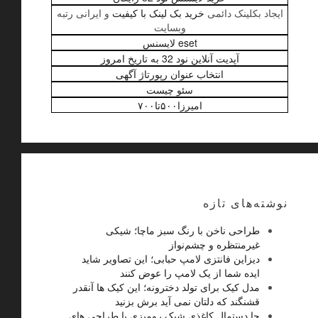
ایجاد بکلینک دائمی
خرید بک لینک با کیفیت
و ایرانی رتبه
وبسایت
eset لایسنس
آپدیت آنلاین نود 32 به تاریخ امروز
انتخاب عنوان رپورتاژ آگهی
سئو چیست
امیرزا۵۰۰تا۷۰۰
نوشته‌های تازه
طراحی ناخن با رنگ سبز ماچا؛ شیکی
غیرمنتظره و چشم‌نواز
دیزاین فانتزی لامپ حبابی؛ این تصاویر شاید
ایده شما از یک لامپ را عوض کنند
مدل کیک برای تولد دخترونه؛ این کیک ها آنقدر
قشنگند که دلتان نمی آید برش بزنید
جا دستمال کاغذی شیک رومیزی با طراحی های