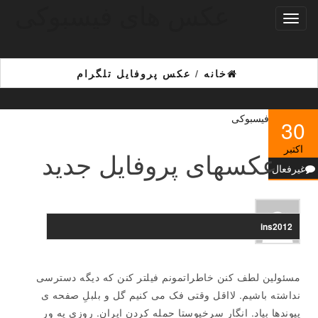
عکس های فیسبوکی
Ski
تغییر
t
ناوبری
th
conten
خانه
/
عکس پروفایل تلگرام
30
اکتبر
عکسهای پروفایل جدید
غیرفعال
ins2012
مسئولین لطف کنن خاطراتمونم فیلتر کنن که دیگه دسترسی
نداشته باشیم. لااقل وقتی فک می کنیم گل و بلبلِ صفحه ی
پیوندها بیاد. انگار سرخپوستا حمله کردن ایران. روزی یه ورِ