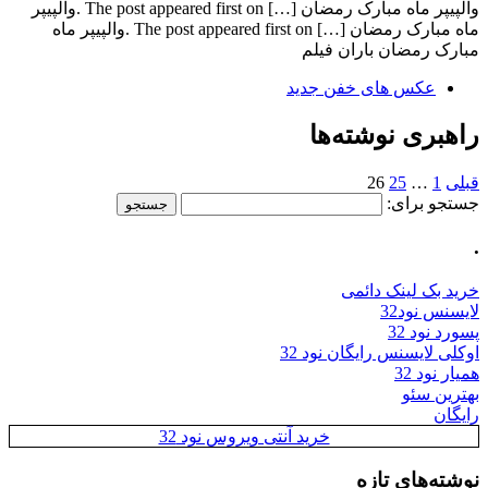
والپیپر ماه مبارک رمضان […] The post appeared first on .والپیپر
ماه مبارک رمضان […] The post appeared first on .والپیپر ماه
مبارک رمضان باران فیلم
عکس های خفن جدید
راهبری نوشته‌ها
قبلی
1
…
25
26
جستجو برای:
.
خرید بک لینک دائمی
لایسنس نود32
پسورد نود 32
اوکلی لایسنس رایگان نود 32
همیار نود 32
بهترین سئو
رایگان
خرید آنتی ویروس نود 32
نوشته‌های تازه