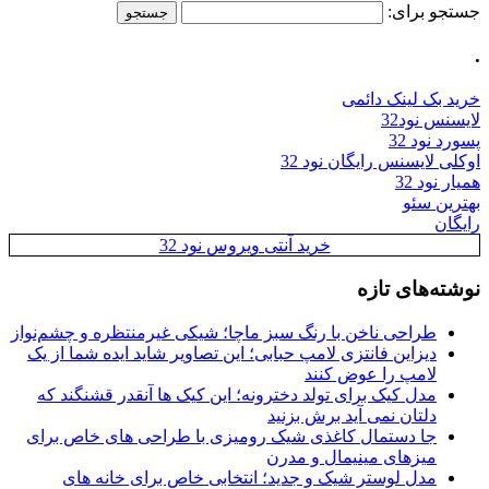
جستجو برای:
.
خرید بک لینک دائمی
لایسنس نود32
پسورد نود 32
اوکلی لایسنس رایگان نود 32
همیار نود 32
بهترین سئو
رایگان
خرید آنتی ویروس نود 32
نوشته‌های تازه
طراحی ناخن با رنگ سبز ماچا؛ شیکی غیرمنتظره و چشم‌نواز
دیزاین فانتزی لامپ حبابی؛ این تصاویر شاید ایده شما از یک
لامپ را عوض کنند
مدل کیک برای تولد دخترونه؛ این کیک ها آنقدر قشنگند که
دلتان نمی آید برش بزنید
جا دستمال کاغذی شیک رومیزی با طراحی های خاص برای
میزهای مینیمال و مدرن
مدل لوستر شیک و جدید؛ انتخابی خاص برای خانه های