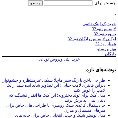
جستجو برای:
.
خرید بک لینک دائمی
لایسنس نود32
پسورد نود 32
اوکلی لایسنس رایگان نود 32
همیار نود 32
بهترین سئو
رایگان
خرید آنتی ویروس نود 32
نوشته‌های تازه
طراحی ناخن با رنگ سبز ماچا؛ شیکی غیرمنتظره و چشم‌نواز
دیزاین فانتزی لامپ حبابی؛ این تصاویر شاید ایده شما از یک
لامپ را عوض کنند
مدل کیک برای تولد دخترونه؛ این کیک ها آنقدر قشنگند که
دلتان نمی آید برش بزنید
جا دستمال کاغذی شیک رومیزی با طراحی های خاص برای
میزهای مینیمال و مدرن
مدل لوستر شیک و جدید؛ انتخابی خاص برای خانه های