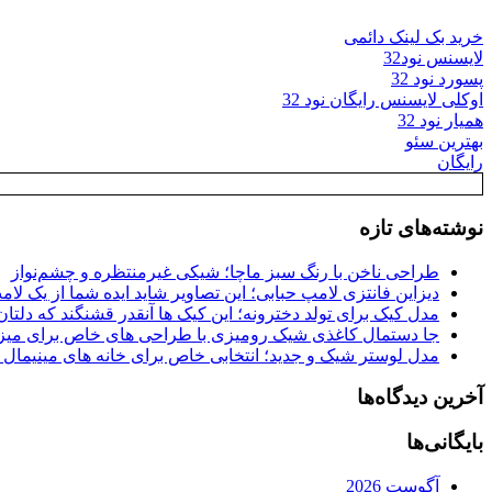
خرید بک لینک دائمی
لایسنس نود32
پسورد نود 32
اوکلی لایسنس رایگان نود 32
همیار نود 32
بهترین سئو
رایگان
نوشته‌های تازه
طراحی ناخن با رنگ سبز ماچا؛ شیکی غیرمنتظره و چشم‌نواز
دیزاین فانتزی لامپ حبابی؛ این تصاویر شاید ایده شما از یک لا
مدل کیک برای تولد دخترونه؛ این کیک ها آنقدر قشنگند که دلتان
جا دستمال کاغذی شیک رومیزی با طراحی های خاص برای میزه
مدل لوستر شیک و جدید؛ انتخابی خاص برای خانه های مینیمال
آخرین دیدگاه‌ها
بایگانی‌ها
آگوست 2026