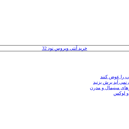
خرید آنتی ویروس نود 32
مپ را عوض کنند
 نمی آید برش بزنید
ای مینیمال و مدرن
 و لوکس