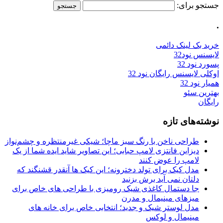
جستجو برای:
.
خرید بک لینک دائمی
لایسنس نود32
پسورد نود 32
اوکلی لایسنس رایگان نود 32
همیار نود 32
بهترین سئو
رایگان
نوشته‌های تازه
طراحی ناخن با رنگ سبز ماچا؛ شیکی غیرمنتظره و چشم‌نواز
دیزاین فانتزی لامپ حبابی؛ این تصاویر شاید ایده شما از یک
لامپ را عوض کنند
مدل کیک برای تولد دخترونه؛ این کیک ها آنقدر قشنگند که
دلتان نمی آید برش بزنید
جا دستمال کاغذی شیک رومیزی با طراحی های خاص برای
میزهای مینیمال و مدرن
مدل لوستر شیک و جدید؛ انتخابی خاص برای خانه های
مینیمال و لوکس