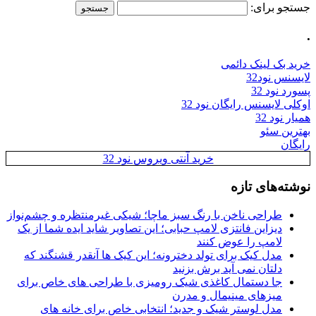
جستجو برای:
.
خرید بک لینک دائمی
لایسنس نود32
پسورد نود 32
اوکلی لایسنس رایگان نود 32
همیار نود 32
بهترین سئو
رایگان
خرید آنتی ویروس نود 32
نوشته‌های تازه
طراحی ناخن با رنگ سبز ماچا؛ شیکی غیرمنتظره و چشم‌نواز
دیزاین فانتزی لامپ حبابی؛ این تصاویر شاید ایده شما از یک
لامپ را عوض کنند
مدل کیک برای تولد دخترونه؛ این کیک ها آنقدر قشنگند که
دلتان نمی آید برش بزنید
جا دستمال کاغذی شیک رومیزی با طراحی های خاص برای
میزهای مینیمال و مدرن
مدل لوستر شیک و جدید؛ انتخابی خاص برای خانه های