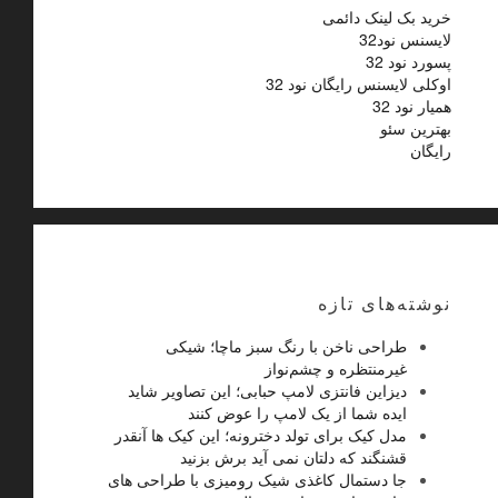
خرید بک لینک دائمی
لایسنس نود32
پسورد نود 32
اوکلی لایسنس رایگان نود 32
همیار نود 32
بهترین سئو
رایگان
نوشته‌های تازه
طراحی ناخن با رنگ سبز ماچا؛ شیکی
غیرمنتظره و چشم‌نواز
دیزاین فانتزی لامپ حبابی؛ این تصاویر شاید
ایده شما از یک لامپ را عوض کنند
مدل کیک برای تولد دخترونه؛ این کیک ها آنقدر
قشنگند که دلتان نمی آید برش بزنید
جا دستمال کاغذی شیک رومیزی با طراحی های