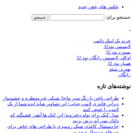
عکس های خفن جدید
جستجو برای:
.
خرید بک لینک دائمی
لایسنس نود32
پسورد نود 32
اوکلی لایسنس رایگان نود 32
همیار نود 32
بهترین سئو
رایگان
نوشته‌های تازه
طراحی ناخن با رنگ سبز ماچا؛ شیکی غیرمنتظره و چشم‌نواز
دیزاین فانتزی لامپ حبابی؛ این تصاویر شاید ایده شما از یک
لامپ را عوض کنند
مدل کیک برای تولد دخترونه؛ این کیک ها آنقدر قشنگند که
دلتان نمی آید برش بزنید
جا دستمال کاغذی شیک رومیزی با طراحی های خاص برای
میزهای مینیمال و مدرن