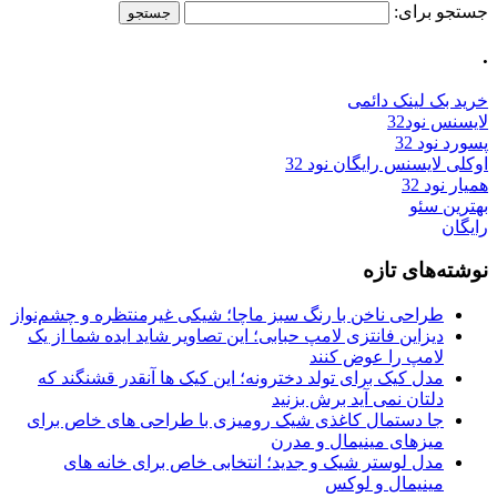
جستجو برای:
.
خرید بک لینک دائمی
لایسنس نود32
پسورد نود 32
اوکلی لایسنس رایگان نود 32
همیار نود 32
بهترین سئو
رایگان
نوشته‌های تازه
طراحی ناخن با رنگ سبز ماچا؛ شیکی غیرمنتظره و چشم‌نواز
دیزاین فانتزی لامپ حبابی؛ این تصاویر شاید ایده شما از یک
لامپ را عوض کنند
مدل کیک برای تولد دخترونه؛ این کیک ها آنقدر قشنگند که
دلتان نمی آید برش بزنید
جا دستمال کاغذی شیک رومیزی با طراحی های خاص برای
میزهای مینیمال و مدرن
مدل لوستر شیک و جدید؛ انتخابی خاص برای خانه های
مینیمال و لوکس