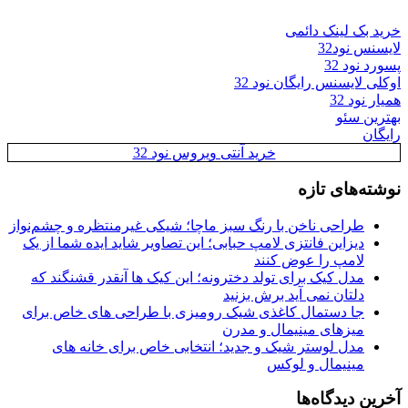
خرید بک لینک دائمی
لایسنس نود32
پسورد نود 32
اوکلی لایسنس رایگان نود 32
همیار نود 32
بهترین سئو
رایگان
خرید آنتی ویروس نود 32
نوشته‌های تازه
طراحی ناخن با رنگ سبز ماچا؛ شیکی غیرمنتظره و چشم‌نواز
دیزاین فانتزی لامپ حبابی؛ این تصاویر شاید ایده شما از یک
لامپ را عوض کنند
مدل کیک برای تولد دخترونه؛ این کیک ها آنقدر قشنگند که
دلتان نمی آید برش بزنید
جا دستمال کاغذی شیک رومیزی با طراحی های خاص برای
میزهای مینیمال و مدرن
مدل لوستر شیک و جدید؛ انتخابی خاص برای خانه های
مینیمال و لوکس
آخرین دیدگاه‌ها