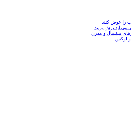
مپ را عوض کنند
 نمی آید برش بزنید
ای مینیمال و مدرن
 و لوکس