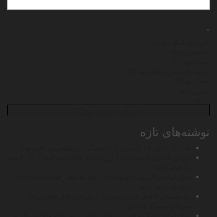
.
خرید بک لینک دائمی
لایسنس نود32
پسورد نود 32
اوکلی لایسنس رایگان نود 32
همیار نود 32
بهترین سئو
رایگان
خرید آنتی ویروس نود 32
نوشته‌های تازه
طراحی ناخن با رنگ سبز ماچا؛ شیکی غیرمنتظره و چشم‌نواز
دیزاین فانتزی لامپ حبابی؛ این تصاویر شاید ایده شما از یک لامپ
را عوض کنند
مدل کیک برای تولد دخترونه؛ این کیک ها آنقدر قشنگند که دلتان
نمی آید برش بزنید
جا دستمال کاغذی شیک رومیزی با طراحی های خاص برای
میزهای مینیمال و مدرن
مدل لوستر شیک و جدید؛ انتخابی خاص برای خانه های مینیمال و