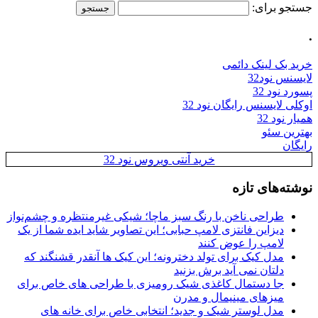
جستجو برای:
.
خرید بک لینک دائمی
لایسنس نود32
پسورد نود 32
اوکلی لایسنس رایگان نود 32
همیار نود 32
بهترین سئو
رایگان
خرید آنتی ویروس نود 32
نوشته‌های تازه
طراحی ناخن با رنگ سبز ماچا؛ شیکی غیرمنتظره و چشم‌نواز
دیزاین فانتزی لامپ حبابی؛ این تصاویر شاید ایده شما از یک
لامپ را عوض کنند
مدل کیک برای تولد دخترونه؛ این کیک ها آنقدر قشنگند که
دلتان نمی آید برش بزنید
جا دستمال کاغذی شیک رومیزی با طراحی های خاص برای
میزهای مینیمال و مدرن
مدل لوستر شیک و جدید؛ انتخابی خاص برای خانه های