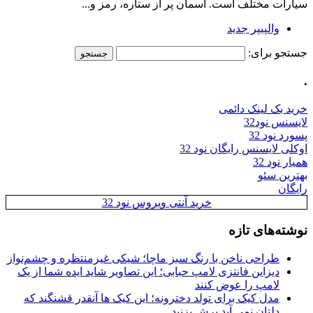
سیارات مختلف است. آسمان پر از ستاره، رمز و...
والپیپر جدید
جستجو برای:
.
خرید بک لینک دائمی
لایسنس نود32
پسورد نود 32
اوکلی لایسنس رایگان نود 32
همیار نود 32
بهترین سئو
رایگان
خرید آنتی ویروس نود 32
نوشته‌های تازه
طراحی ناخن با رنگ سبز ماچا؛ شیکی غیرمنتظره و چشم‌نواز
دیزاین فانتزی لامپ حبابی؛ این تصاویر شاید ایده شما از یک
لامپ را عوض کنند
مدل کیک برای تولد دخترونه؛ این کیک ها آنقدر قشنگند که
دلتان نمی آید برش بزنید