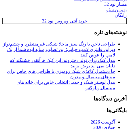
همیار نود 32
بهترین سئو
رایگان
خرید آنتی ویروس نود 32
نوشته‌های تازه
طراحی ناخن با رنگ سبز ماچا؛ شیکی غیرمنتظره و چشم‌نواز
دیزاین فانتزی لامپ حبابی؛ این تصاویر شاید ایده شما از یک
لامپ را عوض کنند
مدل کیک برای تولد دخترونه؛ این کیک ها آنقدر قشنگند که
دلتان نمی آید برش بزنید
جا دستمال کاغذی شیک رومیزی با طراحی های خاص برای
میزهای مینیمال و مدرن
مدل لوستر شیک و جدید؛ انتخابی خاص برای خانه های
مینیمال و لوکس
آخرین دیدگاه‌ها
بایگانی‌ها
آگوست 2026
جولای 2026