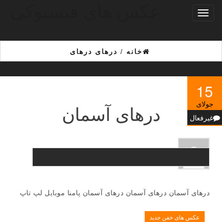
عکس های فیسبوکی
Ski
تغییر
t
ناوبری
th
conten
خانه
/
درهای درهای
15
جولای
درهای آسمان
غیرفعال
درهای آسمان درهای آسمان درهای آسمان پامنا موبایل لپ تاپ
عکس های خفن جدید