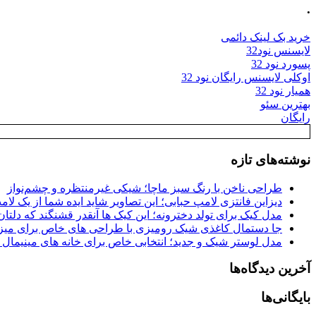
.
خرید بک لینک دائمی
لایسنس نود32
پسورد نود 32
اوکلی لایسنس رایگان نود 32
همیار نود 32
بهترین سئو
رایگان
نوشته‌های تازه
طراحی ناخن با رنگ سبز ماچا؛ شیکی غیرمنتظره و چشم‌نواز
دیزاین فانتزی لامپ حبابی؛ این تصاویر شاید ایده شما از یک لا
مدل کیک برای تولد دخترونه؛ این کیک ها آنقدر قشنگند که دلتان
جا دستمال کاغذی شیک رومیزی با طراحی های خاص برای میزه
مدل لوستر شیک و جدید؛ انتخابی خاص برای خانه های مینیمال
آخرین دیدگاه‌ها
بایگانی‌ها