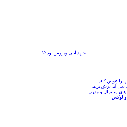
خرید آنتی ویروس نود 32
مپ را عوض کنند
 نمی آید برش بزنید
ای مینیمال و مدرن
 و لوکس