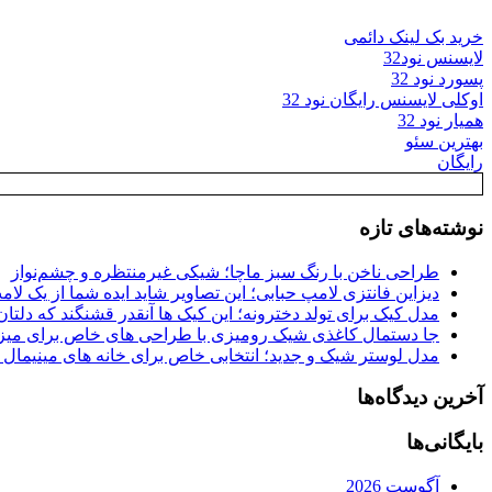
خرید بک لینک دائمی
لایسنس نود32
پسورد نود 32
اوکلی لایسنس رایگان نود 32
همیار نود 32
بهترین سئو
رایگان
نوشته‌های تازه
طراحی ناخن با رنگ سبز ماچا؛ شیکی غیرمنتظره و چشم‌نواز
دیزاین فانتزی لامپ حبابی؛ این تصاویر شاید ایده شما از یک لا
مدل کیک برای تولد دخترونه؛ این کیک ها آنقدر قشنگند که دلتان
جا دستمال کاغذی شیک رومیزی با طراحی های خاص برای میزه
مدل لوستر شیک و جدید؛ انتخابی خاص برای خانه های مینیمال
آخرین دیدگاه‌ها
بایگانی‌ها
آگوست 2026