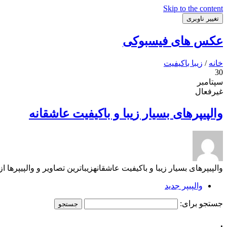
Skip to the content
تغییر ناوبری
عکس های فیسبوکی
خانه
/
زیبا باکیفیت
30
سپتامبر
غیرفعال
والپیپرهای بسیار زیبا و باکیفیت عاشقانه
والپیپرهای بسیار زیبا و باکیفیت عاشقانهزیباترین تصاویر و والپیپرها از لحظات عاشقانه با کیفیت بالا, love wallpapers
والپیپر جدید
جستجو برای:
.