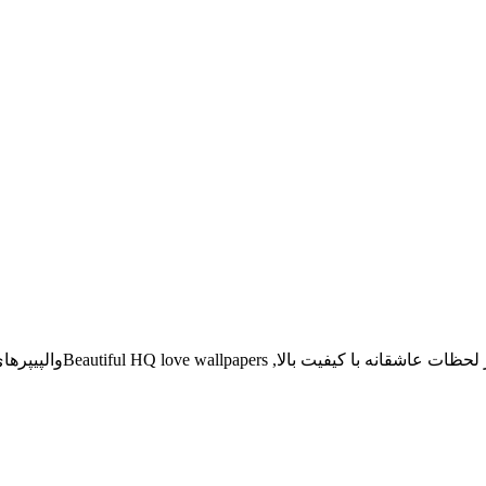
Beautiful HQ والپیپرهای بسیار زیبا و باکیفیت عاشقانه