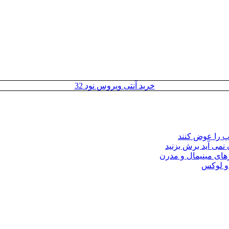
خرید آنتی ویروس نود 32
مپ را عوض کنند
 نمی آید برش بزنید
ای مینیمال و مدرن
 و لوکس