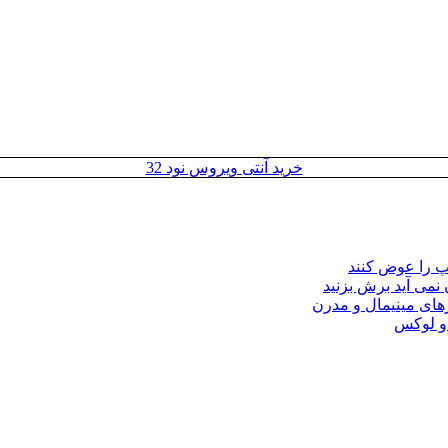
خرید آنتی ویروس نود 32
مپ را عوض کنند
 نمی آید برش بزنید
ای مینیمال و مدرن
 و لوکس