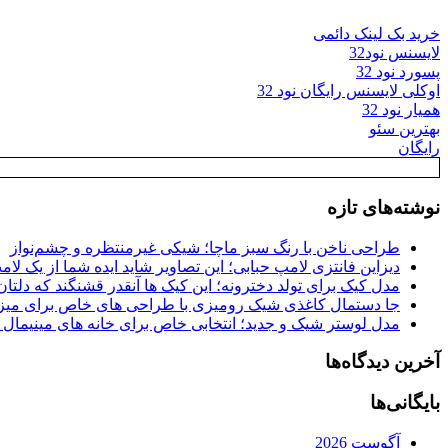
خرید بک لینک دائمی
لایسنس نود32
پسورد نود 32
اوکلی لایسنس رایگان نود 32
همیار نود 32
بهترین سئو
رایگان
نوشته‌های تازه
طراحی ناخن با رنگ سبز ماچا؛ شیکی غیرمنتظره و چشم‌نواز
دیزاین فانتزی لامپ حبابی؛ این تصاویر شاید ایده شما از یک لا
مدل کیک برای تولد دخترونه؛ این کیک ها آنقدر قشنگند که دلتان
جا دستمال کاغذی شیک رومیزی با طراحی های خاص برای میزه
مدل لوستر شیک و جدید؛ انتخابی خاص برای خانه های مینیمال
آخرین دیدگاه‌ها
بایگانی‌ها
آگوست 2026