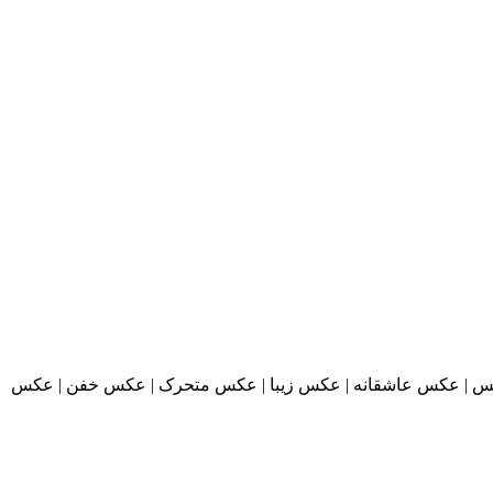
ا از شکار لحظه های ورزشی مهیج و دیدنی, Sport moment captures:: عکسونه :: دانلود عکس | عکس عاشقانه | عکس زیبا | عکس متحرک | عکس خفن | عکس