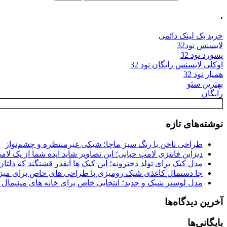
.
خرید بک لینک دائمی
لایسنس نود32
پسورد نود 32
اوکلی لایسنس رایگان نود 32
همیار نود 32
بهترین سئو
رایگان
نوشته‌های تازه
طراحی ناخن با رنگ سبز ماچا؛ شیکی غیرمنتظره و چشم‌نواز
دیزاین فانتزی لامپ حبابی؛ این تصاویر شاید ایده شما از یک لا
مدل کیک برای تولد دخترونه؛ این کیک ها آنقدر قشنگند که دلتان
جا دستمال کاغذی شیک رومیزی با طراحی های خاص برای میزه
مدل لوستر شیک و جدید؛ انتخابی خاص برای خانه های مینیمال
آخرین دیدگاه‌ها
بایگانی‌ها