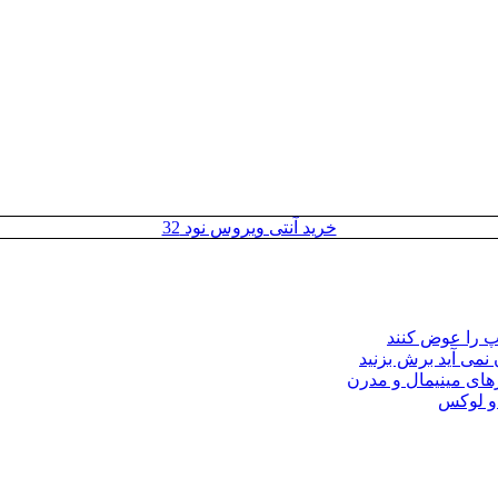
خرید آنتی ویروس نود 32
مپ را عوض کنند
 نمی آید برش بزنید
ای مینیمال و مدرن
 و لوکس