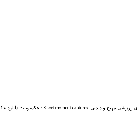
عکسهای زیبا از شکار لحظه های ورزشیتصاویر زیب