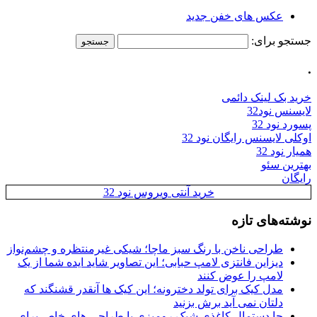
عکس های خفن جدید
جستجو برای:
.
خرید بک لینک دائمی
لایسنس نود32
پسورد نود 32
اوکلی لایسنس رایگان نود 32
همیار نود 32
بهترین سئو
رایگان
خرید آنتی ویروس نود 32
نوشته‌های تازه
طراحی ناخن با رنگ سبز ماچا؛ شیکی غیرمنتظره و چشم‌نواز
دیزاین فانتزی لامپ حبابی؛ این تصاویر شاید ایده شما از یک
لامپ را عوض کنند
مدل کیک برای تولد دخترونه؛ این کیک ها آنقدر قشنگند که
دلتان نمی آید برش بزنید
جا دستمال کاغذی شیک رومیزی با طراحی های خاص برای