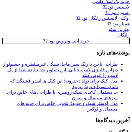
خرید بک لینک دائمی
لایسنس نود32
پسورد نود 32
اوکلی لایسنس رایگان نود 32
همیار نود 32
بهترین سئو
رایگان
خرید آنتی ویروس نود 32
نوشته‌های تازه
طراحی ناخن با رنگ سبز ماچا؛ شیکی غیرمنتظره و چشم‌نواز
دیزاین فانتزی لامپ حبابی؛ این تصاویر شاید ایده شما از یک
لامپ را عوض کنند
مدل کیک برای تولد دخترونه؛ این کیک ها آنقدر قشنگند که
دلتان نمی آید برش بزنید
جا دستمال کاغذی شیک رومیزی با طراحی های خاص برای
میزهای مینیمال و مدرن
مدل لوستر شیک و جدید؛ انتخابی خاص برای خانه های
مینیمال و لوکس
آخرین دیدگاه‌ها