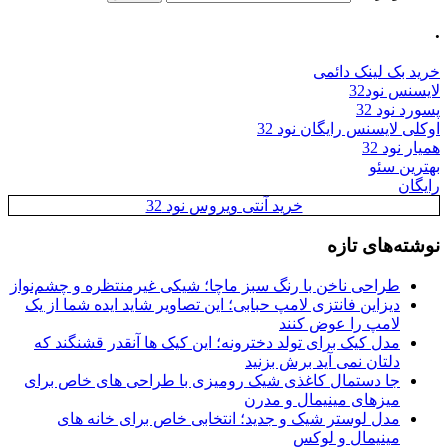
.
خرید بک لینک دائمی
لایسنس نود32
پسورد نود 32
اوکلی لایسنس رایگان نود 32
همیار نود 32
بهترین سئو
رایگان
خرید آنتی ویروس نود 32
نوشته‌های تازه
طراحی ناخن با رنگ سبز ماچا؛ شیکی غیرمنتظره و چشم‌نواز
دیزاین فانتزی لامپ حبابی؛ این تصاویر شاید ایده شما از یک
لامپ را عوض کنند
مدل کیک برای تولد دخترونه؛ این کیک ها آنقدر قشنگند که
دلتان نمی آید برش بزنید
جا دستمال کاغذی شیک رومیزی با طراحی های خاص برای
میزهای مینیمال و مدرن
مدل لوستر شیک و جدید؛ انتخابی خاص برای خانه های
مینیمال و لوکس