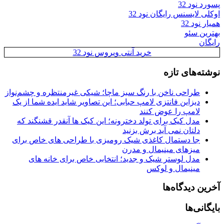
پسورد نود 32
اوکلی لایسنس رایگان نود 32
همیار نود 32
بهترین سئو
رایگان
خرید آنتی ویروس نود 32
نوشته‌های تازه
طراحی ناخن با رنگ سبز ماچا؛ شیکی غیرمنتظره و چشم‌نواز
دیزاین فانتزی لامپ حبابی؛ این تصاویر شاید ایده شما از یک
لامپ را عوض کنند
مدل کیک برای تولد دخترونه؛ این کیک ها آنقدر قشنگند که
دلتان نمی آید برش بزنید
جا دستمال کاغذی شیک رومیزی با طراحی های خاص برای
میزهای مینیمال و مدرن
مدل لوستر شیک و جدید؛ انتخابی خاص برای خانه های
مینیمال و لوکس
آخرین دیدگاه‌ها
بایگانی‌ها