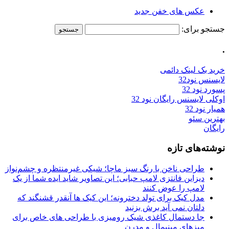
عکس های خفن جدید
جستجو برای:
.
خرید بک لینک دائمی
لایسنس نود32
پسورد نود 32
اوکلی لایسنس رایگان نود 32
همیار نود 32
بهترین سئو
رایگان
نوشته‌های تازه
طراحی ناخن با رنگ سبز ماچا؛ شیکی غیرمنتظره و چشم‌نواز
دیزاین فانتزی لامپ حبابی؛ این تصاویر شاید ایده شما از یک
لامپ را عوض کنند
مدل کیک برای تولد دخترونه؛ این کیک ها آنقدر قشنگند که
دلتان نمی آید برش بزنید
جا دستمال کاغذی شیک رومیزی با طراحی های خاص برای
میزهای مینیمال و مدرن