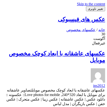
Skip to the content
تغییر ناوبری
عکس های فیسبوکی
خانه
/
عکسهای مخصوص
30
آگوست
غیرفعال
عکسهای عاشقانه با ابعاد کوچک مخصوص
موبایل
ins2012
عکسهای عاشقانه با ابعاد کوچک مخصوص موبایلتصاویر عاشقانه
برای موبایل با ابعاد 320*240, Love photos for mobile:: عکسونه ::
دانلود عکس | عکس عاشقانه | عکس زیبا | عکس متحرک | عکس
خفن | عکس بازیگران | مدل لباس