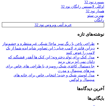
پسورد نود 32
اوکلی لایسنس رایگان نود 32
همیار نود 32
بهترین سئو
رایگان
خرید آنتی ویروس نود 32
نوشته‌های تازه
طراحی ناخن با رنگ سبز ماچا؛ شیکی غیرمنتظره و چشم‌نواز
دیزاین فانتزی لامپ حبابی؛ این تصاویر شاید ایده شما از یک
لامپ را عوض کنند
مدل کیک برای تولد دخترونه؛ این کیک ها آنقدر قشنگند که
دلتان نمی آید برش بزنید
جا دستمال کاغذی شیک رومیزی با طراحی های خاص برای
میزهای مینیمال و مدرن
مدل لوستر شیک و جدید؛ انتخابی خاص برای خانه های
مینیمال و لوکس
آخرین دیدگاه‌ها
بایگانی‌ها