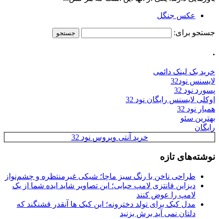
عکس جنگل
جستجو برای:
.
خرید بک لینک دائمی
لایسنس نود32
پسورد نود 32
اوکلی لایسنس رایگان نود 32
همیار نود 32
بهترین سئو
رایگان
خرید آنتی ویروس نود 32
نوشته‌های تازه
طراحی ناخن با رنگ سبز ماچا؛ شیکی غیرمنتظره و چشم‌نواز
دیزاین فانتزی لامپ حبابی؛ این تصاویر شاید ایده شما از یک
لامپ را عوض کنند
مدل کیک برای تولد دخترونه؛ این کیک ها آنقدر قشنگند که
دلتان نمی آید برش بزنید