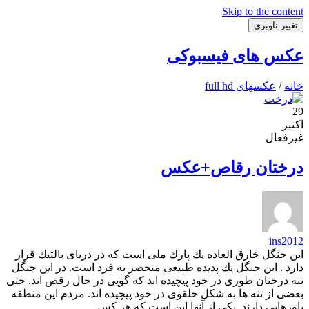
Skip to the content
تغییر ناوبری
عکس های فیسبوکی
خانه
/
عکسهای full hd
29
اکتبر
غیرفعال
درختان رقاص+عکس
ins2012
این جنگل خارق العاده یك پارك ملی است كه در دریای بالتیك قرار
دارد . این جنگل یك پدیده طبیعی منحصر به فرد است. در این جنگل
تنه درختان طوری در خود پیچیده اند كه گویی در حال رقص اند. حتی
بعضی از تنه ها به شكل حلقوی در خود پیچیده اند. مردم این منطقه
باورهایی دارند. یكی از آنها این است كه هر كس...