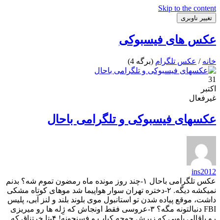
Skip to the content
تغییر ناوبری
عکس های فیسبوکی
خانه
/
عکس تلگرام
(برگه 4)
31
اکتبر
غیرفعال
عکسهای فیسبوکی و تلگرامی باحال
ins2012
عکس تلگرامی باحال ۱-چند روز مونده ماه رمضون تموم شه؟ بدنم
نمیکشه دیگه. ۲-دختره تهران سوار هواپیما شد موهای کوتاه مشکی
داشت، موقع پیاده شدن تو استانبول موی بلوند بلند و لنز آبی، پلیس
FBI دنبالتونه مگه؟ ۳-عروسی فقط اونجاش که ژِله ها رو میریزی
رو باقالی پلویی که زیرِش جوجه کباب و فسنجونه! ۴-‏تا خرتناق که