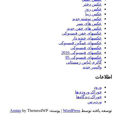
عکس دختر
عکس روز
عکس زیبا
عکس نوشته جدید
عکس های پسر
عکس های خفن جدید
عکسهای خفن فیسبوکی
عکسهای خنده دار
عکسهای غمگین فیسبوکی
عکسهای فیسبوکی
عکسهای فیسبوکی 2016
عکسهای فیسبوکی 95
گالری لباس زمستانی
والپیپر جدید
اطلاعات
ورود
خوراک ورودی‌ها
خوراک دیدگاه‌ها
وردپرس
توسعه یافته توسط
WordPress
|
پوسته:
by Themes4WP
Amigo