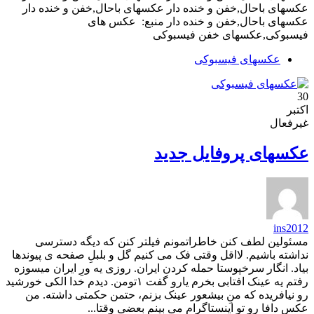
عکسهای باحال,خفن و خنده دار عکسهای باحال,خفن و خنده دار
عکسهای باحال,خفن و خنده دار منبع: عکس های
فیسبوکی,عکسهای خفن فیسبوکی
عکسهای فیسبوکی
30
اکتبر
غیرفعال
عکسهای پروفایل جدید
ins2012
مسئولین لطف کنن خاطراتمونم فیلتر کنن که دیگه دسترسی
نداشته باشیم. لااقل وقتی فک می کنیم گل و بلبلِ صفحه ی پیوندها
بیاد. انگار سرخپوستا حمله کردن ایران. روزی یه ورِ ایران میسوزه
رفتم یه عینک افتابی بخرم یارو گفت ۱تومن. دیدم خدا الکی خورشید
رو نیافریده که منِ بیشعور عینک بزنم، حتمن حکمتی داشته. من
عکس دافا رو تو اینستاگرام می بینم بعضی وقتا...