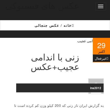
عکس های فیسبوکی
Ski
تغییر
t
ناوبری
th
conten
خانه
/
عکس جنجالی
29
اکتبر
زنی با اندامی
غیرفعال
عجیب+عکس
ins2012
به گزارش ایران ناز زنی که 200 کیلو وزن کم کرده است تا