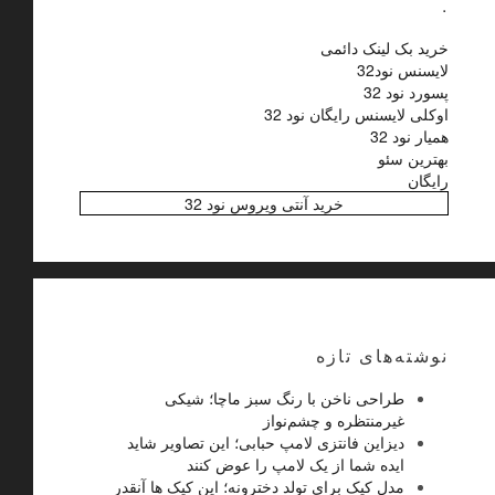
.
خرید بک لینک دائمی
لایسنس نود32
پسورد نود 32
اوکلی لایسنس رایگان نود 32
همیار نود 32
بهترین سئو
رایگان
خرید آنتی ویروس نود 32
نوشته‌های تازه
طراحی ناخن با رنگ سبز ماچا؛ شیکی
غیرمنتظره و چشم‌نواز
دیزاین فانتزی لامپ حبابی؛ این تصاویر شاید
ایده شما از یک لامپ را عوض کنند
مدل کیک برای تولد دخترونه؛ این کیک ها آنقدر