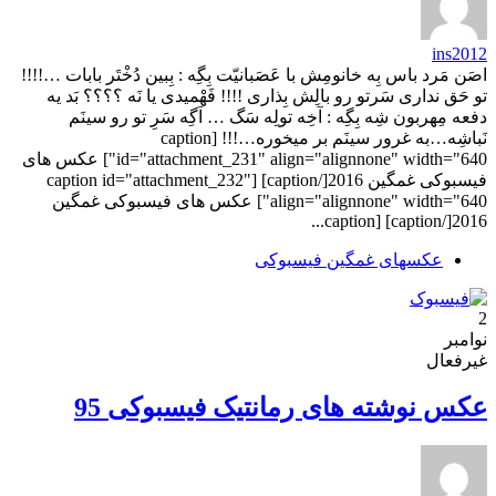
ins2012
اصَن مَرد باس بِه خانومِش با عَصَبانیّت بِگِه : بِبین دُخْتَر بابات …!!!!
تو حَق نداری سَرتو رو بالِش بِذاری !!!! فَهْمیدی یا نَه ؟؟؟؟ بَد یه
دفعه مِهربون شِه بِگِه : آخِه تولِه سَگ … اَگِه سَرِ تو رو سینَم
نَباشِه…به غرور سینَم بر میخوره…!!! [caption
id="attachment_231" align="alignnone" width="640"] عکس های
فیسبوکی غمگین 2016[/caption] [caption id="attachment_232"
align="alignnone" width="640"] عکس های فیسبوکی غمگین
2016[/caption] [caption...
عکسهای غمگین فیسبوکی
2
نوامبر
غیرفعال
عکس نوشته های رمانتیک فیسبوکی 95