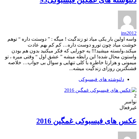
ins2012
واسه اولین بار یکی میاد تو زندگیت ! میگه : ” دوستت داره “ توهم
خوشت میاد چون تورو دوست داره… کم کم بهم عادت
میکند‍‍،وابسته میشید!!! یه جورایی که فکر میکنید بدون هم بودن
واستون محال شده! این رابطه میشه ” عشق اول “ وقتی میره ، تو
میمونی و هزارتا خاطره با کلی تنهایی و سوال بی جواب… خلاصه
قشنگترین روزای زندگیت میشه...
دلنوشته های فیسبوکی
2
نوامبر
غیرفعال
عکس های فیسبوکی غمگین 2016