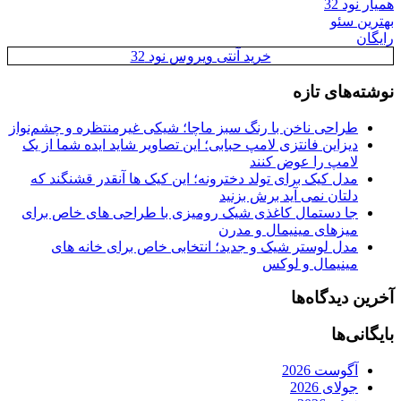
همیار نود 32
بهترین سئو
رایگان
خرید آنتی ویروس نود 32
نوشته‌های تازه
طراحی ناخن با رنگ سبز ماچا؛ شیکی غیرمنتظره و چشم‌نواز
دیزاین فانتزی لامپ حبابی؛ این تصاویر شاید ایده شما از یک
لامپ را عوض کنند
مدل کیک برای تولد دخترونه؛ این کیک ها آنقدر قشنگند که
دلتان نمی آید برش بزنید
جا دستمال کاغذی شیک رومیزی با طراحی های خاص برای
میزهای مینیمال و مدرن
مدل لوستر شیک و جدید؛ انتخابی خاص برای خانه های
مینیمال و لوکس
آخرین دیدگاه‌ها
بایگانی‌ها
آگوست 2026
جولای 2026