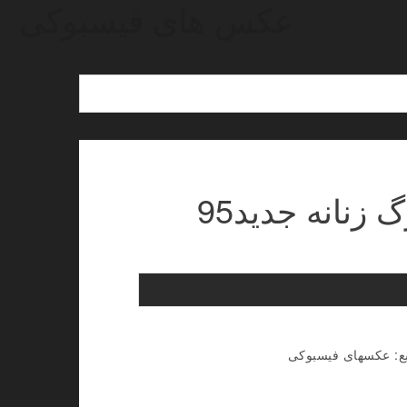
عکس های فیسبوکی
زنانه جدید95
نبع: عکسهای فیسبوکی