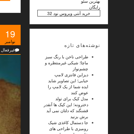
بهترین سئو
رایگان
خرید آنتی ویروس نود 32
19
نوامبر
نوشته‌های تازه
غیرفعال
طراحی ناخن با رنگ سبز
ماچا؛ شیکی غیرمنتظره و
چشم‌نواز
دیزاین فانتزی لامپ
حبابی؛ این تصاویر شاید
ایده شما از یک لامپ را
عوض کنند
مدل کیک برای تولد
دخترونه؛ این کیک ها آنقدر
قشنگند که دلتان نمی آید
برش بزنید
جا دستمال کاغذی شیک
رومیزی با طراحی های