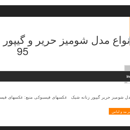
نواع مدل شومیز حریر و گیپور
95
i
مدل شومیز حریر گیپور زنانه شیک عکسهای فیسبوکی منبع: عکسهای فیس
ر مد و لباس