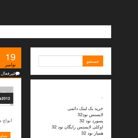
Ski
t
th
conten
19
جستجو
نوامبر
برای:
غیرفعال
.
ns2012
خرید بک لینک دائمی
لایسنس نود32
انواع م
پسورد نود 32
اوکلی لایسنس رایگان نود 32
همیار نود 32
تصاوی