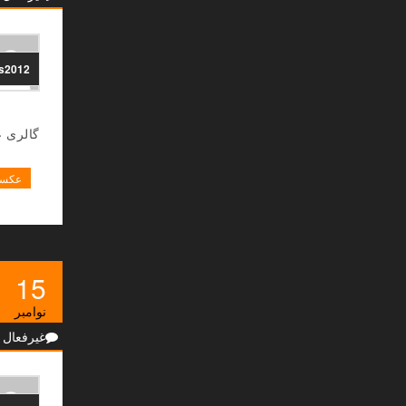
ns2012
گالری 
عکسه
15
نوامبر
غیرفعال