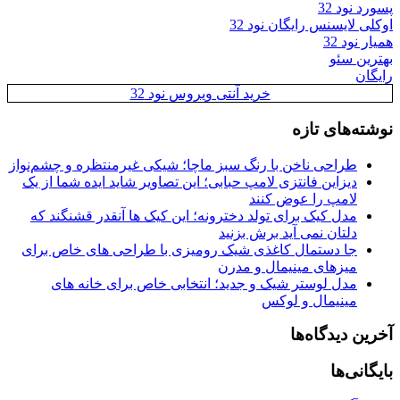
پسورد نود 32
اوکلی لایسنس رایگان نود 32
همیار نود 32
بهترین سئو
رایگان
خرید آنتی ویروس نود 32
نوشته‌های تازه
طراحی ناخن با رنگ سبز ماچا؛ شیکی غیرمنتظره و چشم‌نواز
دیزاین فانتزی لامپ حبابی؛ این تصاویر شاید ایده شما از یک
لامپ را عوض کنند
مدل کیک برای تولد دخترونه؛ این کیک ها آنقدر قشنگند که
دلتان نمی آید برش بزنید
جا دستمال کاغذی شیک رومیزی با طراحی های خاص برای
میزهای مینیمال و مدرن
مدل لوستر شیک و جدید؛ انتخابی خاص برای خانه های
مینیمال و لوکس
آخرین دیدگاه‌ها
بایگانی‌ها