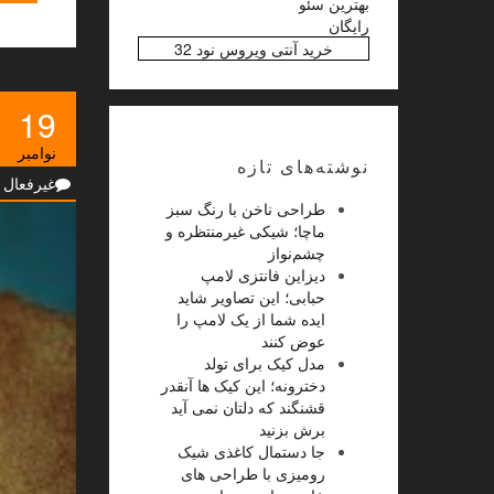
بهترین سئو
رایگان
خرید آنتی ویروس نود 32
19
نوامبر
نوشته‌های تازه
غیرفعال
طراحی ناخن با رنگ سبز
ماچا؛ شیکی غیرمنتظره و
چشم‌نواز
دیزاین فانتزی لامپ
حبابی؛ این تصاویر شاید
ایده شما از یک لامپ را
عوض کنند
مدل کیک برای تولد
دخترونه؛ این کیک ها آنقدر
قشنگند که دلتان نمی آید
برش بزنید
جا دستمال کاغذی شیک
رومیزی با طراحی های