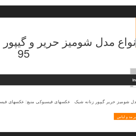
نواع مدل شومیز حریر و گیپور
95
i
مدل شومیز حریر گیپور زنانه شیک عکسهای فیسبوکی منبع: عکسهای فیس
ر مد و لباس