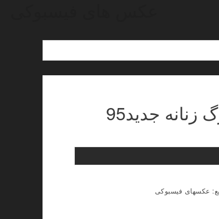
عکس های فیسبوکی
زنانه جدید95
نبع: عکسهای فیسبوکی