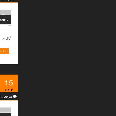
ns2012
گالری 
عکسه
15
نوامبر
غیرفعال