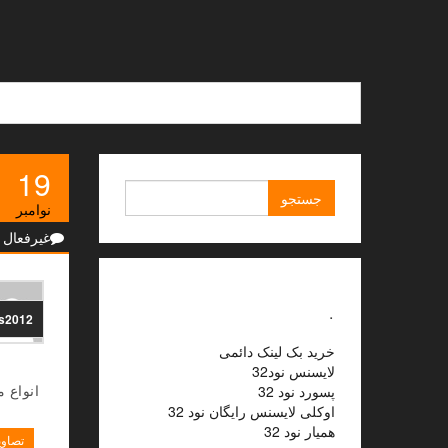
Ski
t
th
conten
19
جستجو
نوامبر
برای:
غیرفعال
.
ns2012
خرید بک لینک دائمی
لایسنس نود32
انواع م
پسورد نود 32
اوکلی لایسنس رایگان نود 32
همیار نود 32
تصاوی