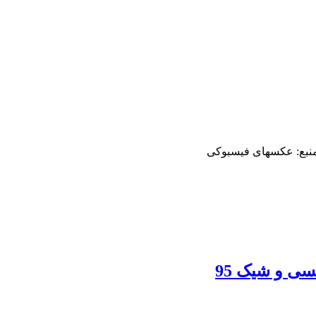
منبع: عکسهای فیسبوکی
سی و شیک 95