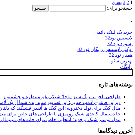
1
2
3
بعدی
جستجو برای:
.
خرید بک لینک دائمی
لایسنس نود32
پسورد نود 32
اوکلی لایسنس رایگان نود 32
همیار نود 32
بهترین سئو
رایگان
نوشته‌های تازه
طراحی ناخن با رنگ سبز ماچا؛ شیکی غیرمنتظره و چشم‌نواز
دیزاین فانتزی لامپ حبابی؛ این تصاویر شاید ایده شما از یک لا
مدل کیک برای تولد دخترونه؛ این کیک ها آنقدر قشنگند که دلتان
جا دستمال کاغذی شیک رومیزی با طراحی های خاص برای میزه
مدل لوستر شیک و جدید؛ انتخابی خاص برای خانه های مینیمال
آخرین دیدگاه‌ها