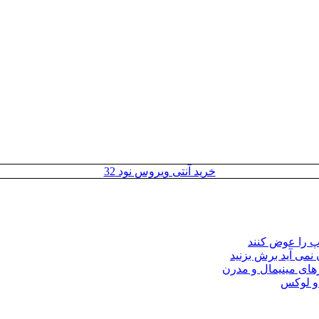
خرید آنتی ویروس نود 32
مپ را عوض کنند
 نمی آید برش بزنید
ای مینیمال و مدرن
 و لوکس