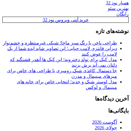
همیار نود 32
بهترین سئو
رایگان
خرید آنتی ویروس نود 32
نوشته‌های تازه
طراحی ناخن با رنگ سبز ماچا؛ شیکی غیرمنتظره و چشم‌نواز
دیزاین فانتزی لامپ حبابی؛ این تصاویر شاید ایده شما از یک
لامپ را عوض کنند
مدل کیک برای تولد دخترونه؛ این کیک ها آنقدر قشنگند که
دلتان نمی آید برش بزنید
جا دستمال کاغذی شیک رومیزی با طراحی های خاص برای
میزهای مینیمال و مدرن
مدل لوستر شیک و جدید؛ انتخابی خاص برای خانه های
مینیمال و لوکس
آخرین دیدگاه‌ها
بایگانی‌ها
آگوست 2026
جولای 2026