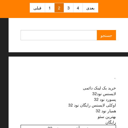
راهبری
بعدی
4
3
2
1
قبلی
نوشته‌ها
جستجو
برای:
.
خرید بک لینک دائمی
لایسنس نود32
پسورد نود 32
اوکلی لایسنس رایگان نود 32
همیار نود 32
بهترین سئو
رایگان
خرید آنتی ویروس نود 32