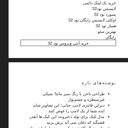
خرید بک لینک دائمی
لایسنس نود32
پسورد نود 32
اوکلی لایسنس رایگان نود 32
همیار نود 32
بهترین سئو
رایگان
خرید آنتی ویروس نود 32
نوشته‌های تازه
طراحی ناخن با رنگ سبز ماچا؛ شیکی
غیرمنتظره و چشم‌نواز
دیزاین فانتزی لامپ حبابی؛ این تصاویر شاید
ایده شما از یک لامپ را عوض کنند
مدل کیک برای تولد دخترونه؛ این کیک ها آنقدر
قشنگند که دلتان نمی آید برش بزنید
جا دستمال کاغذی شیک رومیزی با طراحی های