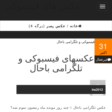
عکس های فیسبوکی
Ski
تغییر
t
ناوبری
th
conten
خانه
/
عکس پسر
(برگه 4)
31
اکتبر
عکسهای فیسبوکی و
غیرفعال
تلگرامی باحال
ins2012
عکس تلگرامی باحال ۱-چند روز مونده ماه رمضون تموم شه؟