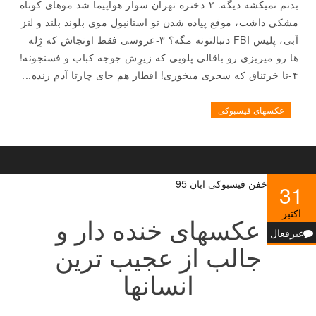
بدنم نمیکشه دیگه. ۲-دختره تهران سوار هواپیما شد موهای کوتاه
مشکی داشت، موقع پیاده شدن تو استانبول موی بلوند بلند و لنز
آبی، پلیس FBI دنبالتونه مگه؟ ۳-عروسی فقط اونجاش که ژِله
ها رو میریزی رو باقالی پلویی که زیرِش جوجه کباب و فسنجونه!
۴-‏تا خرتناق که سحری میخوری! افطار هم جای چارتا آدم زنده...
عکسهای فیسبوکی
31
اکتبر
عکسهای خنده دار و
غیرفعال
جالب از عجیب ترین
انسانها