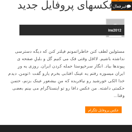
عکسهای پروفایل جدید
غیرفعال
ins2012
مسئولین لطف کنن خاطراتمونم فیلتر کنن که دیگه دسترسی
نداشته باشیم. لااقل وقتی فک می کنیم گل و بلبلِ صفحه ی
پیوندها بیاد. انگار سرخپوستا حمله کردن ایران. روزی یه ورِ
ایران میسوزه رفتم یه عینک افتابی بخرم یارو گفت ۱تومن. دیدم
خدا الکی خورشید رو نیافریده که منِ بیشعور عینک بزنم، حتمن
حکمتی داشته. من عکس دافا رو تو اینستاگرام می بینم بعضی
وقتا...
عکس پروفایل تلگرام