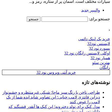
سیارات مختلف است. آسمان پر از ستاره، رمز و...
والپیپر جدید
جستجو برای:
.
خرید بک لینک دائمی
لایسنس نود32
پسورد نود 32
اوکلی لایسنس رایگان نود 32
همیار نود 32
بهترین سئو
رایگان
خرید آنتی ویروس نود 32
نوشته‌های تازه
طراحی ناخن با رنگ سبز ماچا؛ شیکی غیرمنتظره و چشم‌نواز
دیزاین فانتزی لامپ حبابی؛ این تصاویر شاید ایده شما از یک
لامپ را عوض کنند
مدل کیک برای تولد دخترونه؛ این کیک ها آنقدر قشنگند که
دلتان نمی آید برش بزنید