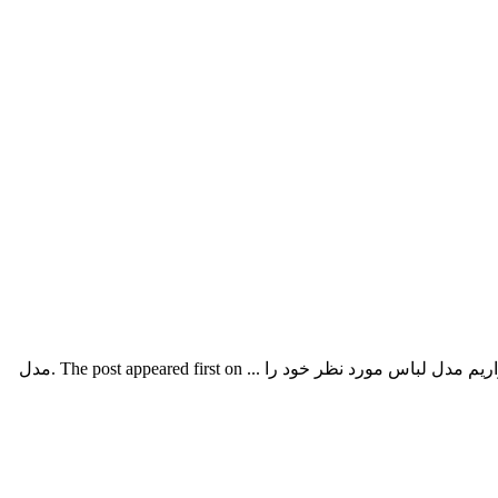
مدل لباس نامزدی پرنسسی ۲۰۱۷ جدیددر این مطلب شیک ترین مدل های لباس نامزدی پرنسسی جدید ۲۰۱۷ – ۹۶ را آماده کردیم که امیدواریم مدل لباس مورد نظر خود را ... The post appeared first on .مدل