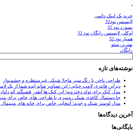
.
خرید بک لینک دائمی
لایسنس نود32
پسورد نود 32
اوکلی لایسنس رایگان نود 32
همیار نود 32
بهترین سئو
رایگان
نوشته‌های تازه
طراحی ناخن با رنگ سبز ماچا؛ شیکی غیرمنتظره و چشم‌نواز
دیزاین فانتزی لامپ حبابی؛ این تصاویر شاید ایده شما از یک لا
مدل کیک برای تولد دخترونه؛ این کیک ها آنقدر قشنگند که دلتان
جا دستمال کاغذی شیک رومیزی با طراحی های خاص برای میزه
مدل لوستر شیک و جدید؛ انتخابی خاص برای خانه های مینیمال
آخرین دیدگاه‌ها
بایگانی‌ها