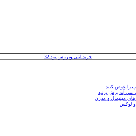
خرید آنتی ویروس نود 32
مپ را عوض کنند
 نمی آید برش بزنید
ای مینیمال و مدرن
 و لوکس