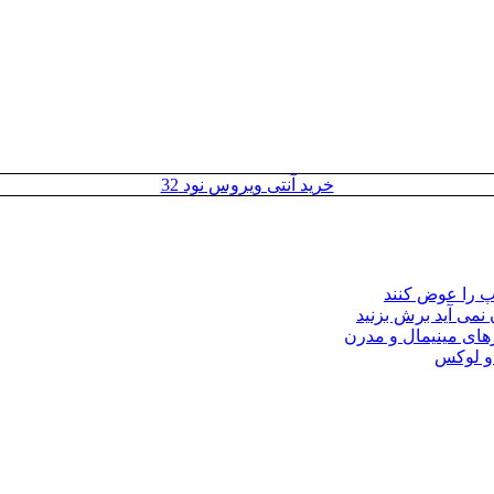
خرید آنتی ویروس نود 32
مپ را عوض کنند
 نمی آید برش بزنید
ای مینیمال و مدرن
 و لوکس