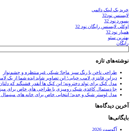
خرید بک لینک دائمی
لایسنس نود32
پسورد نود 32
اوکلی لایسنس رایگان نود 32
همیار نود 32
بهترین سئو
رایگان
نوشته‌های تازه
طراحی ناخن با رنگ سبز ماچا؛ شیکی غیرمنتظره و چشم‌نواز
دیزاین فانتزی لامپ حبابی؛ این تصاویر شاید ایده شما از یک لا
مدل کیک برای تولد دخترونه؛ این کیک ها آنقدر قشنگند که دلتان
جا دستمال کاغذی شیک رومیزی با طراحی های خاص برای میزه
مدل لوستر شیک و جدید؛ انتخابی خاص برای خانه های مینیمال
آخرین دیدگاه‌ها
بایگانی‌ها
آگوست 2026