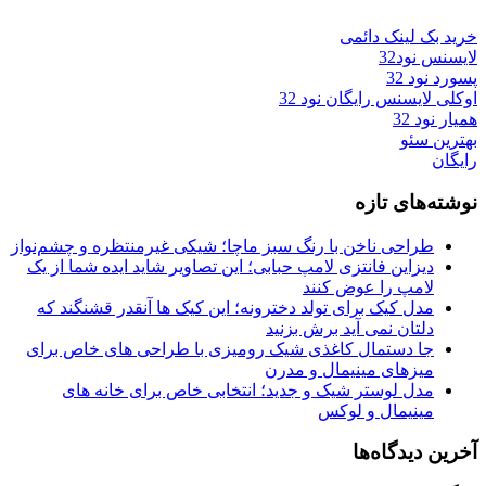
خرید بک لینک دائمی
لایسنس نود32
پسورد نود 32
اوکلی لایسنس رایگان نود 32
همیار نود 32
بهترین سئو
رایگان
نوشته‌های تازه
طراحی ناخن با رنگ سبز ماچا؛ شیکی غیرمنتظره و چشم‌نواز
دیزاین فانتزی لامپ حبابی؛ این تصاویر شاید ایده شما از یک
لامپ را عوض کنند
مدل کیک برای تولد دخترونه؛ این کیک ها آنقدر قشنگند که
دلتان نمی آید برش بزنید
جا دستمال کاغذی شیک رومیزی با طراحی های خاص برای
میزهای مینیمال و مدرن
مدل لوستر شیک و جدید؛ انتخابی خاص برای خانه های
مینیمال و لوکس
آخرین دیدگاه‌ها