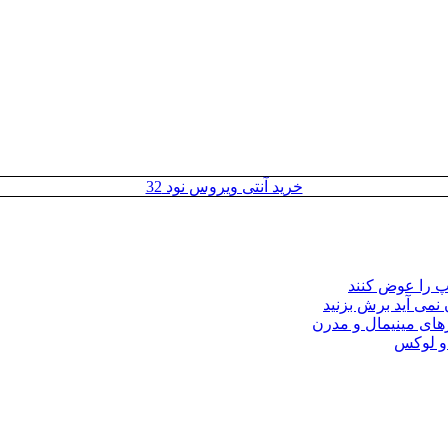
خرید آنتی ویروس نود 32
مپ را عوض کنند
 نمی آید برش بزنید
ای مینیمال و مدرن
 و لوکس