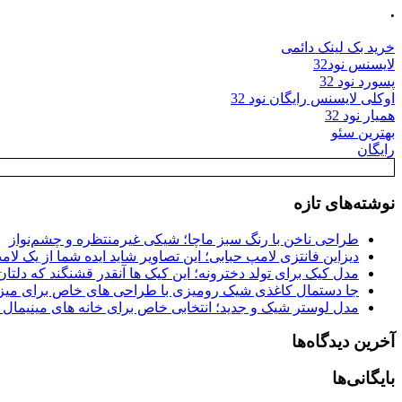
.
خرید بک لینک دائمی
لایسنس نود32
پسورد نود 32
اوکلی لایسنس رایگان نود 32
همیار نود 32
بهترین سئو
رایگان
نوشته‌های تازه
طراحی ناخن با رنگ سبز ماچا؛ شیکی غیرمنتظره و چشم‌نواز
دیزاین فانتزی لامپ حبابی؛ این تصاویر شاید ایده شما از یک لا
مدل کیک برای تولد دخترونه؛ این کیک ها آنقدر قشنگند که دلتان
جا دستمال کاغذی شیک رومیزی با طراحی های خاص برای میزه
مدل لوستر شیک و جدید؛ انتخابی خاص برای خانه های مینیمال
آخرین دیدگاه‌ها
بایگانی‌ها