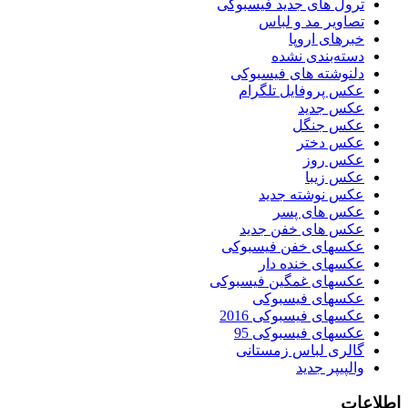
ترول های جدید فیسبوکی
تصاویر مد و لباس
خبرهای اروپا
دسته‌بندی نشده
دلنوشته های فیسبوکی
عکس پروفایل تلگرام
عکس جدید
عکس جنگل
عکس دختر
عکس روز
عکس زیبا
عکس نوشته جدید
عکس های پسر
عکس های خفن جدید
عکسهای خفن فیسبوکی
عکسهای خنده دار
عکسهای غمگین فیسبوکی
عکسهای فیسبوکی
عکسهای فیسبوکی 2016
عکسهای فیسبوکی 95
گالری لباس زمستانی
والپیپر جدید
اطلاعات