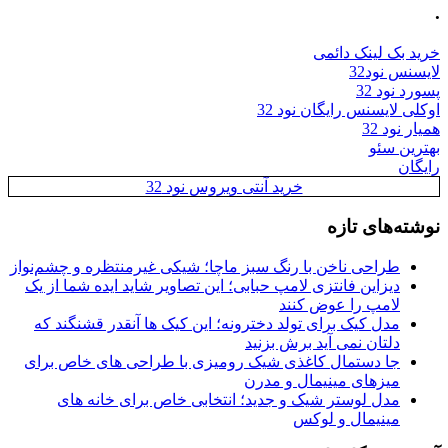
.
خرید بک لینک دائمی
لایسنس نود32
پسورد نود 32
اوکلی لایسنس رایگان نود 32
همیار نود 32
بهترین سئو
رایگان
خرید آنتی ویروس نود 32
نوشته‌های تازه
طراحی ناخن با رنگ سبز ماچا؛ شیکی غیرمنتظره و چشم‌نواز
دیزاین فانتزی لامپ حبابی؛ این تصاویر شاید ایده شما از یک
لامپ را عوض کنند
مدل کیک برای تولد دخترونه؛ این کیک ها آنقدر قشنگند که
دلتان نمی آید برش بزنید
جا دستمال کاغذی شیک رومیزی با طراحی های خاص برای
میزهای مینیمال و مدرن
مدل لوستر شیک و جدید؛ انتخابی خاص برای خانه های
مینیمال و لوکس