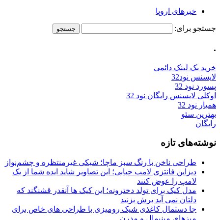
خبرهای اروپا
جستجو برای:
.
خرید بک لینک دائمی
لایسنس نود32
پسورد نود 32
اوکلی لایسنس رایگان نود 32
همیار نود 32
بهترین سئو
رایگان
نوشته‌های تازه
طراحی ناخن با رنگ سبز ماچا؛ شیکی غیرمنتظره و چشم‌نواز
دیزاین فانتزی لامپ حبابی؛ این تصاویر شاید ایده شما از یک
لامپ را عوض کنند
مدل کیک برای تولد دخترونه؛ این کیک ها آنقدر قشنگند که
دلتان نمی آید برش بزنید
جا دستمال کاغذی شیک رومیزی با طراحی های خاص برای
میزهای مینیمال و مدرن