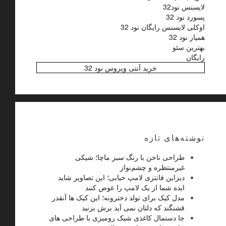
لایسنس نود32
پسورد نود 32
اوکلی لایسنس رایگان نود 32
همیار نود 32
بهترین سئو
رایگان
خرید آنتی ویروس نود 32
نوشته‌های تازه
طراحی ناخن با رنگ سبز ماچا؛ شیکی
غیرمنتظره و چشم‌نواز
دیزاین فانتزی لامپ حبابی؛ این تصاویر شاید
ایده شما از یک لامپ را عوض کنند
مدل کیک برای تولد دخترونه؛ این کیک ها آنقدر
قشنگند که دلتان نمی آید برش بزنید
جا دستمال کاغذی شیک رومیزی با طراحی های