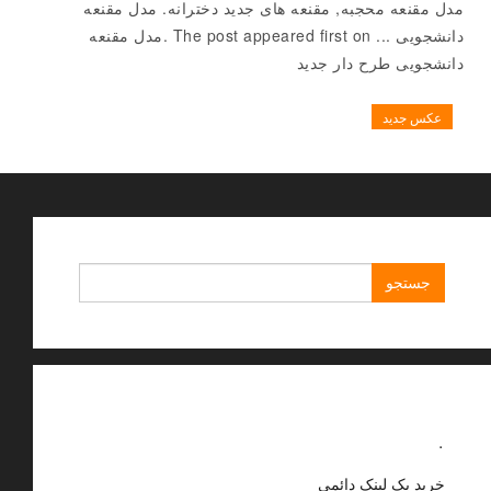
مدل مقنعه محجبه, مقنعه های جدید دخترانه. مدل مقنعه
دانشجویی ... The post appeared first on .مدل مقنعه
دانشجویی طرح دار جدید
عکس جدید
جستجو
برای:
.
خرید بک لینک دائمی