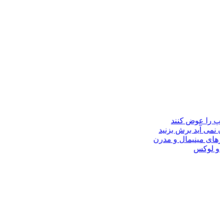
مپ را عوض کنند
 نمی آید برش بزنید
ای مینیمال و مدرن
 و لوکس