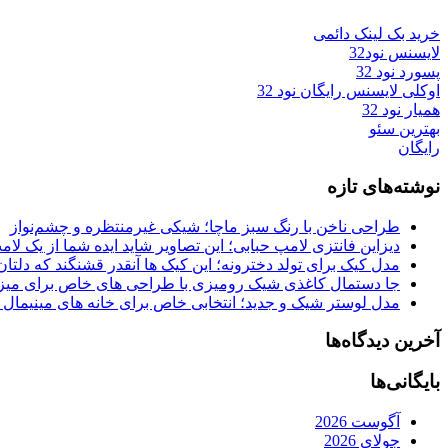
خرید بک لینک دائمی
لایسنس نود32
پسورد نود 32
اوکلی لایسنس رایگان نود 32
همیار نود 32
بهترین سئو
رایگان
نوشته‌های تازه
طراحی ناخن با رنگ سبز ماچا؛ شیکی غیرمنتظره و چشم‌نواز
دیزاین فانتزی لامپ حبابی؛ این تصاویر شاید ایده شما از یک لا
مدل کیک برای تولد دخترونه؛ این کیک ها آنقدر قشنگند که دلتان
جا دستمال کاغذی شیک رومیزی با طراحی های خاص برای میزه
مدل لوستر شیک و جدید؛ انتخابی خاص برای خانه های مینیمال
آخرین دیدگاه‌ها
بایگانی‌ها
آگوست 2026
جولای 2026