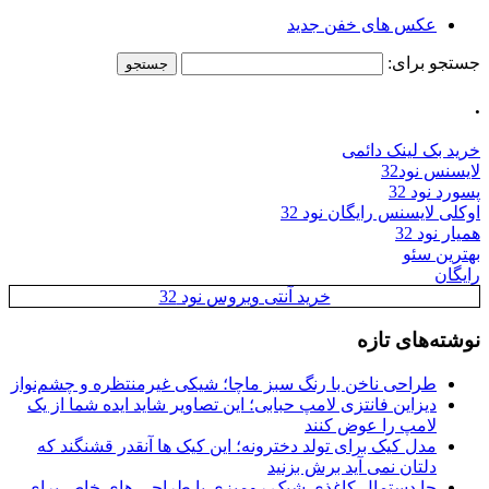
عکس های خفن جدید
جستجو برای:
.
خرید بک لینک دائمی
لایسنس نود32
پسورد نود 32
اوکلی لایسنس رایگان نود 32
همیار نود 32
بهترین سئو
رایگان
خرید آنتی ویروس نود 32
نوشته‌های تازه
طراحی ناخن با رنگ سبز ماچا؛ شیکی غیرمنتظره و چشم‌نواز
دیزاین فانتزی لامپ حبابی؛ این تصاویر شاید ایده شما از یک
لامپ را عوض کنند
مدل کیک برای تولد دخترونه؛ این کیک ها آنقدر قشنگند که
دلتان نمی آید برش بزنید
جا دستمال کاغذی شیک رومیزی با طراحی های خاص برای