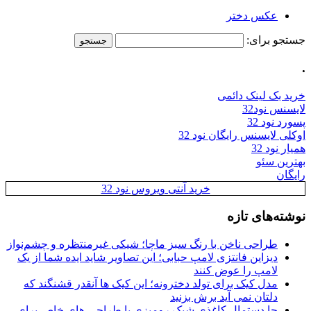
عکس دختر
جستجو برای:
.
خرید بک لینک دائمی
لایسنس نود32
پسورد نود 32
اوکلی لایسنس رایگان نود 32
همیار نود 32
بهترین سئو
رایگان
خرید آنتی ویروس نود 32
نوشته‌های تازه
طراحی ناخن با رنگ سبز ماچا؛ شیکی غیرمنتظره و چشم‌نواز
دیزاین فانتزی لامپ حبابی؛ این تصاویر شاید ایده شما از یک
لامپ را عوض کنند
مدل کیک برای تولد دخترونه؛ این کیک ها آنقدر قشنگند که
دلتان نمی آید برش بزنید
جا دستمال کاغذی شیک رومیزی با طراحی های خاص برای